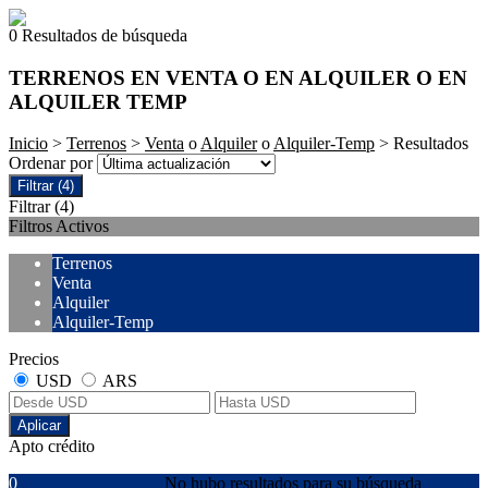
0 Resultados de búsqueda
TERRENOS EN VENTA O EN ALQUILER O EN
ALQUILER TEMP
Inicio
>
Terrenos
>
Venta
o
Alquiler
o
Alquiler-Temp
> Resultados
Ordenar por
Filtrar
(4)
Filtrar
(4)
Filtros Activos
Terrenos
Venta
Alquiler
Alquiler-Temp
Precios
USD
ARS
Aplicar
Apto crédito
0
No hubo resultados para su búsqueda